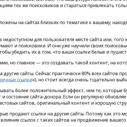
циям тех же поисковиков и стараться привлекать тольк
жены на сайтах близких по тематике к вашему; находятс
 в недоступном для пользователя месте сайта или, того 
мают и поисковики. И они уже научили своих поисковы
тобы убедить их в том, что ваши ссылки белые и пушист
, но главное — это создавать такой контент, на кото
 другие сайты. Сейчас практически 80% всех сайтов пр
вечные ссылки
«), но стоит всегда очень тщательно выб
зывать более положительный эффект, чем те, которые б
 и состояние сайта-донора. Если он регулярно обновляе
растовых сайтов, оригинальный контент и хорошую стру
ые продают ссылки на другие сайты. Потому как это м
А влияние ссылок с таких сайтов на продвижение вашего