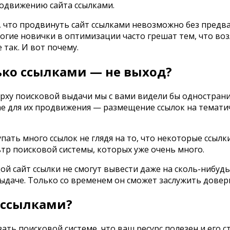
родвижению сайта ссылками.
ь, что продвинуть сайт ссылками невозможно без предв
огие новички в оптимизации часто грешат тем, что во
так. И вот почему.
ко ссылками — не выход?
верху поисковой выдачи мы с вами видели бы однострани
чае для их продвижения — размещение ссылок на темати
пать много ссылок не глядя на то, что некоторые ссылк
льтр поисковой системы, которых уже очень много.
дой сайт ссылки не смогут вывести даже на сколь-нибуд
ыдаче. Только со временем он сможет заслужить довер
т ссылками?
ть поисковой системе, что ваш ресурс полезен и его с