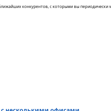
х ближайших конкурентов, с которыми вы периодически 
 с несколькими офисами